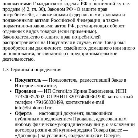
положениями Гражданского кодекса РФ о розничной купле-
продаже (§ 2, гл. 30), Законом РФ «О защите прав
потребителей», а также иными федеральными законами и
подзаконными актами Российской Федерации, а также
нормативно-правовыми актов РФ, регулирующих оборот
отдельных видов товаров (если применимо).
Законодательство о защите прав потребителей
распространяется на Покупателя в случае, если Товар был
приобретен им для личного, семейного, домашнего или иного
использования, не связанного с предпринимательской
деятельностью.
1.3 Термины и определения
Покупатель
— Пользователь, разместивший Заказ в
Интернет-магазине;
Продавец
— ИП Стегайло Ирина Васильевна, ИНН
773300352002, ОГРНИП 320774600361900, контактный
телефон +79166838499, контактный e-mail
info@istbiomed.ru;
Оферта
— настоящий документ, являющийся
публичным предложением Продавца, адресованным
любому физическому/юридическому лицу, о заключении
договора розничной купли-продажи Товара (далее —
«Договор») на условиях, содержащихся в Оферте,