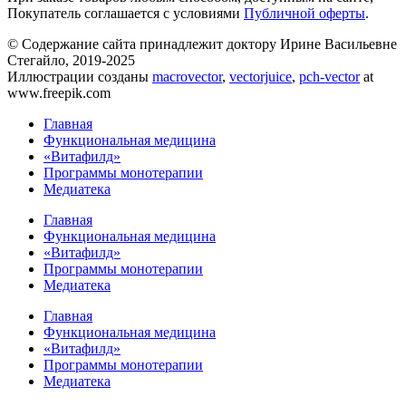
Покупатель соглашается с условиями
Публичной оферты
.
© Содержание сайта принадлежит доктору Ирине Васильевне
Стегайло, 2019-2025
Иллюстрации созданы
macrovector
,
vectorjuice
,
pch-vector
at
www.freepik.com
Главная
Функциональная медицина
«Витафилд»
Программы монотерапии
Медиатека
Главная
Функциональная медицина
«Витафилд»
Программы монотерапии
Медиатека
Главная
Функциональная медицина
«Витафилд»
Программы монотерапии
Медиатека